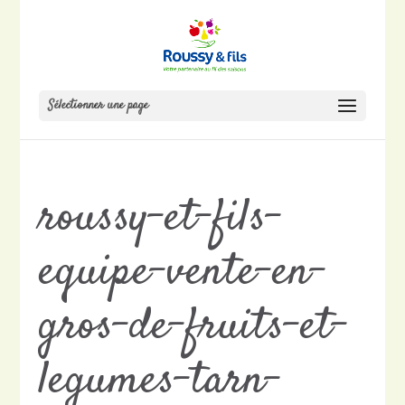
Sélectionner une page
roussy-et-fils-
equipe-vente-en-
gros-de-fruits-et-
legumes-tarn-