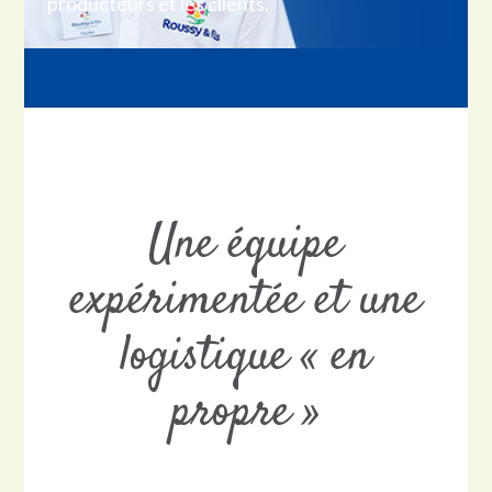
producteurs et les clients.
Une équipe
expérimentée et une
logistique « en
propre »