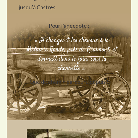
jusqu’à Castres.
Pour l’anecdote :
« Il changeait les chevaux à la
Métairie Ronde, près de Réalmont, et
dormait dans le foin, sous la
charrette ».
Que de chemin parcouru depuis !