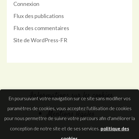
Connexion
Flux des publications
Flux des commentaires
Site de WordPress-FR
Informations sur les cookies
En poursuivant votre navigation sur ce site sans modifier vos
paramètres de cookies, vous acceptez l'utilisation de cookies
Mentions légales
pour nous permettre de suivre votre parcours afin d'améliorer la
conception de notre site et de ses services.
politique des
cookies
.